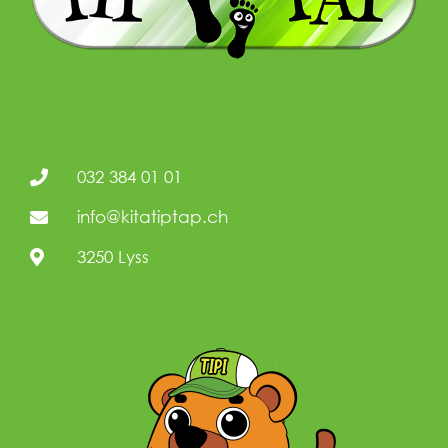
032 384 01 01
info@kitatiptap.ch
3250 Lyss