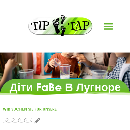
Діти FaBe В Лугноре
WIR SUCHEN SIE FÜR UNSERE