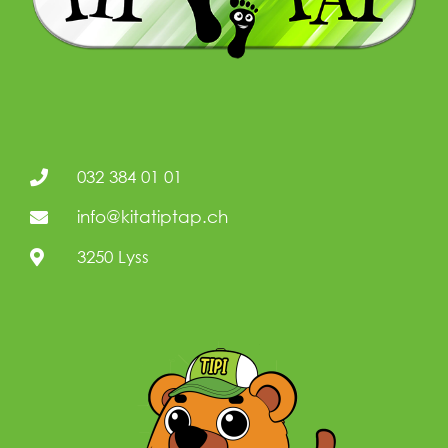
032 384 01 01
info@kitatiptap.ch
3250 Lyss