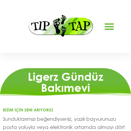
TATIL BAKIMI LYS
Ligerz Gündüz
Bakımevi
BIZIM IÇIN SENI ARIYORUZ
Sunduklarımızı beğendiyseniz, yazılı başvurunuzu
posta yoluyla veya elektronik ortamda almayı dört