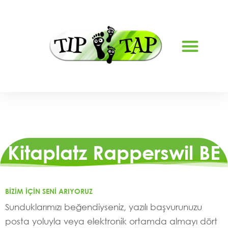
TATIL BAKIMI LYS
Kitaplatz Rapperswil BE
BIZIM IÇIN SENI ARIYORUZ
Sunduklarımızı beğendiyseniz, yazılı başvurunuzu
posta yoluyla veya elektronik ortamda almayı dört