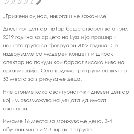
„Грижени од нас, никогаш не зажалиле“
Дневниот центар TipTap беше отворен во април
2019 година во срцето на Lyss и ја прошири
нашата група во февруари 2022 година. Се
издвојуваме со модерен концепт и широк
спектар на понуди кои бараат високо ниво на
организација. Сега водиме три групи со вкупно
53 места за згрижување деца.
Ние стоиме како авантуристички дневен центар
кој им овозможува на децата да имаат
авантури.
Имаме 16 места за згрижување деца, 3-4
обучени лица и 2-3 чирак по група.