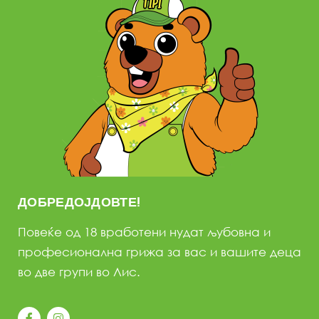
ДОБРЕДОЈДОВТЕ!
Повеќе од 18 вработени нудат љубовна и
професионална грижа за вас и вашите деца
во две групи во Лис.