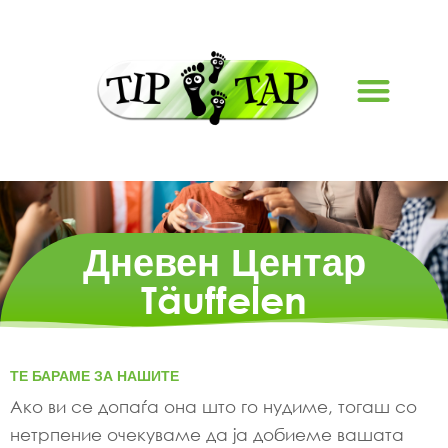
РАБОТНИ МЕСТА
Дневен Центар
Täuffelen
ТЕ БАРАМЕ ЗА НАШИТЕ
Ако ви се допаѓа она што го нудиме, тогаш со
нетрпение очекуваме да ја добиеме вашата