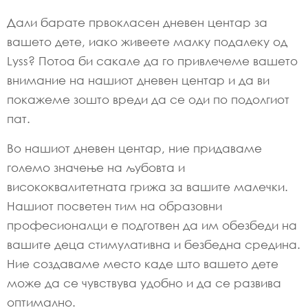
Дали барате првокласен дневен центар за
вашето дете, иако живеете малку подалеку од
Lyss? Потоа би сакале да го привлечеме вашето
внимание на нашиот дневен центар и да ви
покажеме зошто вреди да се оди по подолгиот
пат.
Во нашиот дневен центар, ние придаваме
големо значење на љубовта и
висококвалитетната грижа за вашите малечки.
Нашиот посветен тим на образовни
професионалци е подготвен да им обезбеди на
вашите деца стимулативна и безбедна средина.
Ние создаваме место каде што вашето дете
може да се чувствува удобно и да се развива
оптимално.