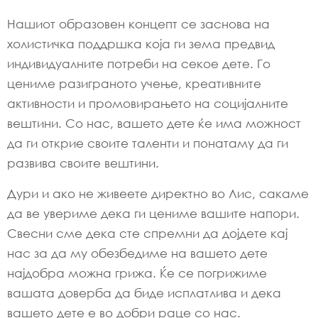
Нашиот образовен концепт се заснова на
холистичка поддршка која ги зема предвид
индивидуалните потреби на секое дете. Го
цениме разиграното учење, креативните
активности и промовирањето на социјалните
вештини. Со нас, вашето дете ќе има можност
да ги открие своите таленти и понатаму да ги
развива своите вештини.
Дури и ако не живеете директно во Лис, сакаме
да ве увериме дека ги цениме вашите напори.
Свесни сме дека сте спремни да дојдете кај
нас за да му обезбедиме на вашето дете
најдобра можна грижа. Ќе се погрижиме
вашата доверба да биде исплатлива и дека
вашето дете е во добри раце со нас.