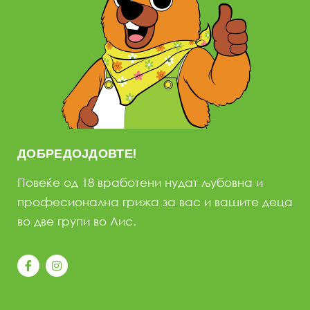
ДОБРЕДОЈДОВТЕ!
Повеќе од 18 вработени нудат љубовна и
професионална грижа за вас и вашите деца
во две групи во Лис.