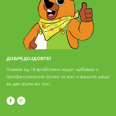
ДОБРЕДОЈДОВТЕ!
Повеќе од 18 вработени нудат љубовна и
професионална грижа за вас и вашите деца
во две групи во Лис.