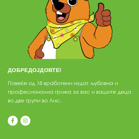
ДОБРЕДОЈДОВТЕ!
Повеќе од 18 вработени нудат љубовна и
професионална грижа за вас и вашите деца
во две групи во Лис.