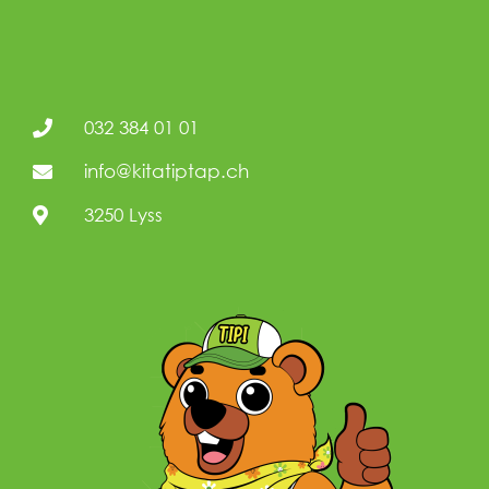
032 384 01 01
info@kitatiptap.ch
3250 Lyss