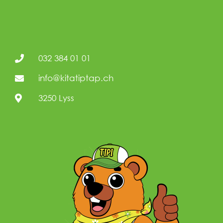
032 384 01 01
info@kitatiptap.ch
3250 Lyss