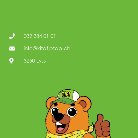
032 384 01 01
info@kitatiptap.ch
3250 Lyss