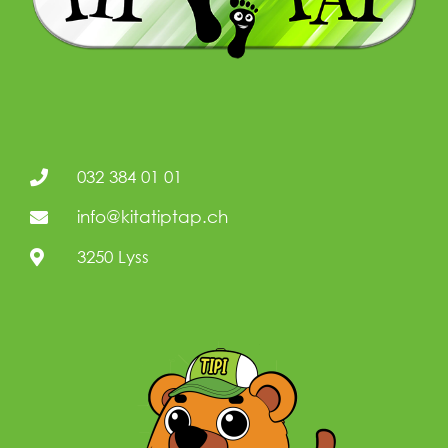
032 384 01 01
info@kitatiptap.ch
3250 Lyss