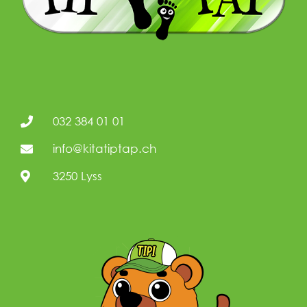
032 384 01 01
info@kitatiptap.ch
3250 Lyss