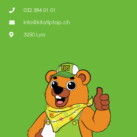
032 384 01 01
info@kitatiptap.ch
3250 Lyss