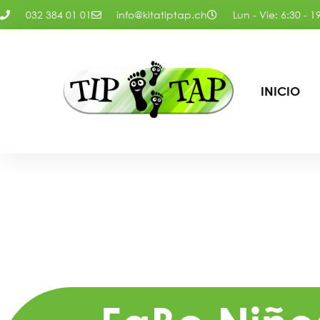
032 384 01 01
info@kitatiptap.ch
Lun - Vie: 6:30 - 1
INICIO