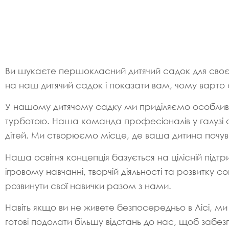
Ви шукаєте першокласний дитячий садок для своєї д
на наш дитячий садок і показати вам, чому варт
У нашому дитячому садку ми приділяємо особливу
турботою. Наша команда професіоналів у галузі 
дітей. Ми створюємо місце, де ваша дитина почу
Наша освітня концепція базується на цілісній підт
ігровому навчанні, творчій діяльності та розвитку
розвинути свої навички разом з нами.
Навіть якщо ви не живете безпосередньо в Лісі, м
готові подолати більшу відстань до нас, щоб заб