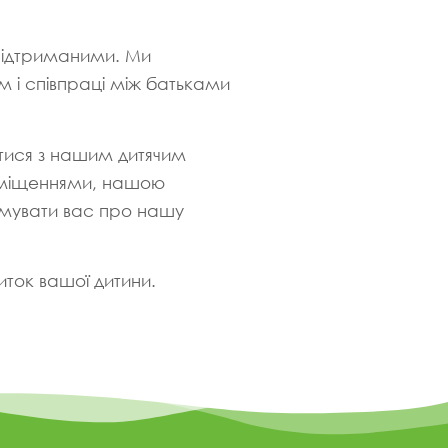
 підтриманими. Ми
м і співпраці між батьками
тися з нашим дитячим
риміщеннями, нашою
рмувати вас про нашу
иток вашої дитини.