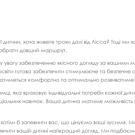
итини, хоча живете трохи далі від Лісса? Тоді ми хо
о обрати довший маршрут.
 увагу забезпеченню якісного догляду за вашими 
освіти готова забезпечити стимулююче та безпечне
ватиметься комфортно та оптимально розвиватимет
римці, яка враховує індивідуальні потреби кожної д
 соціальних навичок. Ваша дитина матиме можливість 
и хотіли б запевнити вас, що цінуємо ваші зусилля.
езпечити вашій дитині найкращий догляд. Ми подбає