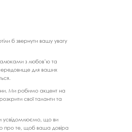
тіли б звернути вашу увагу
малюками з любов’ю та
 середовище для ваших
ься.
итини. Ми робимо акцент на
розкрити свої таланти та
 Ми усвідомлюємо, що ви
мо про те, щоб ваша довіра