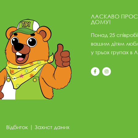
ЛАСКАВО ПРО
ДОМУ!
Понад 25 співробі
вашим дітям любл
у трьох групах в Лі
Відбиток
|
Захист даних