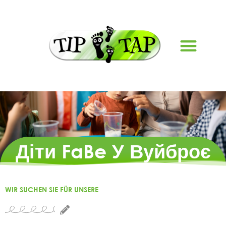
Діти FaBe У Вуйброє
WIR SUCHEN SIE FÜR UNSERE