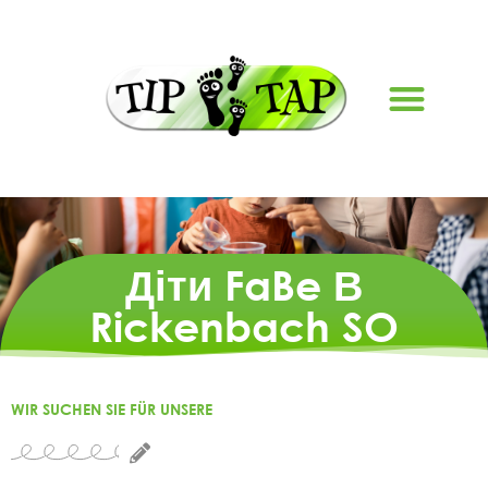
Діти FaBe В
Rickenbach SO
WIR SUCHEN SIE FÜR UNSERE