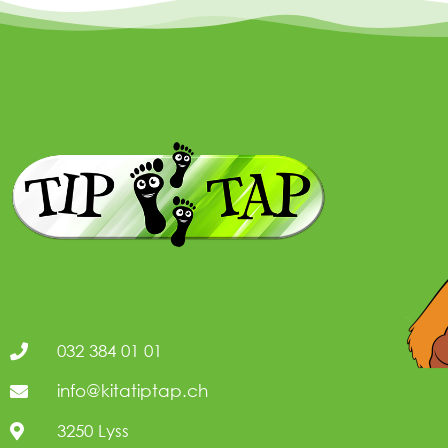
032 384 01 01
info@kitatiptap.ch
3250 Lyss